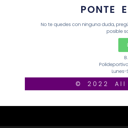
PONTE 
No te quedes con ninguna duda, pregú
posible s
B
Polideportiv
Lunes-
© 2022 All