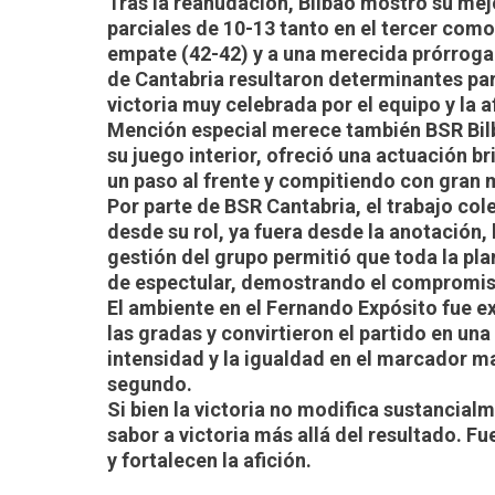
Tras la reanudación, Bilbao mostró su mej
parciales de 10-13 tanto en el tercer como 
empate (42-42) y a una merecida prórroga. 
de Cantabria resultaron determinantes para
victoria muy celebrada por el equipo y la a
Mención especial merece también BSR Bilba
su juego interior, ofreció una actuación b
un paso al frente y compitiendo con gran 
Por parte de BSR Cantabria, el trabajo col
desde su rol, ya fuera desde la anotación,
gestión del grupo permitió que toda la pla
de espectular, demostrando el compromiso
El ambiente en el Fernando Expósito fue 
las gradas y convirtieron el partido en una
intensidad y la igualdad en el marcador ma
segundo.
Si bien la victoria no modifica sustancialm
sabor a victoria más allá del resultado. Fu
y fortalecen la afición.