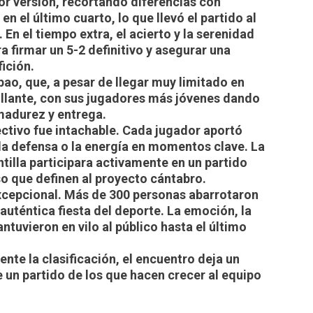
or versión, recortando diferencias con
en el último cuarto, lo que llevó el partido al
En el tiempo extra, el acierto y la serenidad
 firmar un 5-2 definitivo y asegurar una
fición.
o, que, a pesar de llegar muy limitado en
rillante, con sus jugadores más jóvenes dando
madurez y entrega.
ectivo fue intachable. Cada jugador aportó
 la defensa o la energía en momentos clave. La
ntilla participara activamente en un partido
 que definen al proyecto cántabro.
excepcional. Más de 300 personas abarrotaron
 auténtica fiesta del deporte. La emoción, la
ntuvieron en vilo al público hasta el último
ente la clasificación, el encuentro deja un
e un partido de los que hacen crecer al equipo