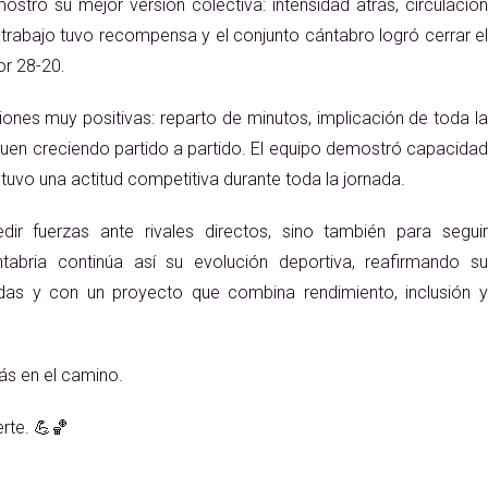
stró su mejor versión colectiva: intensidad atrás, circulación
El trabajo tuvo recompensa y el conjunto cántabro logró cerrar el
or 28-20.
iones muy positivas: reparto de minutos, implicación de toda la
guen creciendo partido a partido. El equipo demostró capacidad
vo una actitud competitiva durante toda la jornada.
ir fuerzas ante rivales directos, sino también para seguir
abria continúa así su evolución deportiva, reafirmando su
das y con un proyecto que combina rendimiento, inclusión y
más en el camino.
rte. 💪🏀